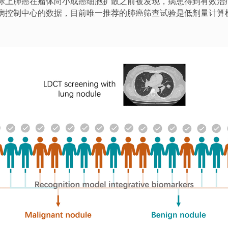
]实际上肺癌在瘤体尚小或癌细胞扩散之前被发现，病患得到有效治
国疾病控制中心的数据，目前唯一推荐的肺癌筛查试验是低剂量计算